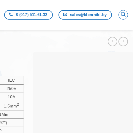
8 (017) 511-61-32
sales@klemniki.by
IEC
250V
10A
2
1.5mm
1Min
97″)
P