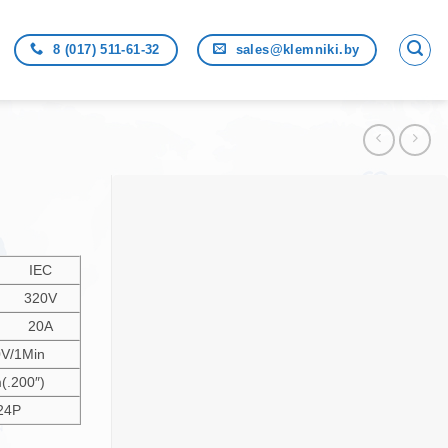
8 (017) 511-61-32
sales@klemniki.by
IEC
320V
20A
V/1Min
(.200″)
24P