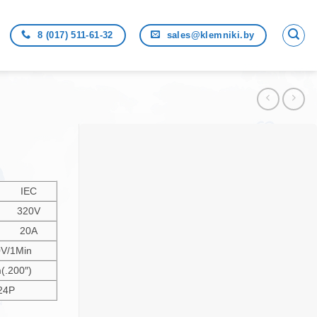
8 (017) 511-61-32
sales@klemniki.by
IEC
320V
20A
V/1Min
(.200″)
24P