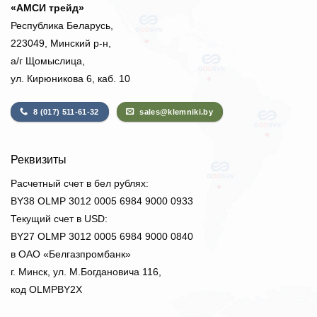
«АМСИ трейд»
Республика Беларусь,
223049, Минский р-н,
а/г Щомыслица,
ул. Кирюникова 6, каб. 10
8 (017) 511-61-32
sales@klemniki.by
Реквизиты
Расчетный счет в бел рублях:
BY38 OLMP 3012 0005 6984 9000 0933
Текущий счет в USD:
BY27 OLMP 3012 0005 6984 9000 0840
в ОАО «Белгазпромбанк»
г. Минск, ул. М.Богдановича 116,
код OLMPBY2X